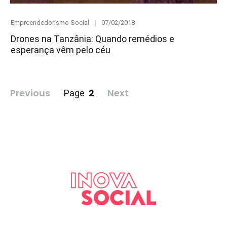
Category
Posted
Empreendedorismo Social
07/02/2018
on
Drones na Tanzânia: Quando remédios e
esperança vêm pelo céu
Paginação
Previous
2
Next
Page
de
posts