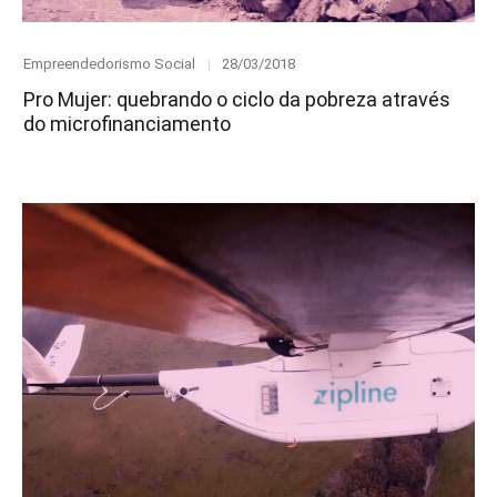
Category
Posted
Empreendedorismo Social
28/03/2018
on
Pro Mujer: quebrando o ciclo da pobreza através
do microfinanciamento