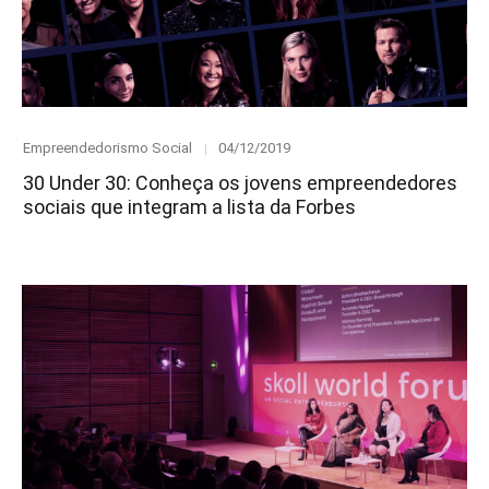
Category
Posted
Empreendedorismo Social
04/12/2019
on
30 Under 30: Conheça os jovens empreendedores
sociais que integram a lista da Forbes