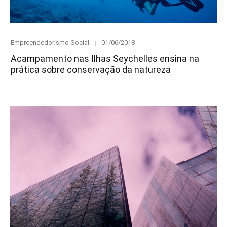
Category
Posted
Empreendedorismo Social
01/06/2018
on
Acampamento nas Ilhas Seychelles ensina na
prática sobre conservação da natureza