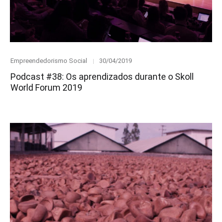
Category
Posted
Empreendedorismo Social
30/04/2019
on
Podcast #38: Os aprendizados durante o Skoll
World Forum 2019