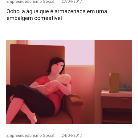
Category
Posted
Empreendedorismo Social
27/04/2017
on
Ooho: a água que é armazenada em uma
embalgem comestível
Category
Posted
Empreendedorismo Social
24/04/2017