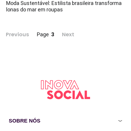
Moda Sustentável: Estilista brasileira transforma
lonas do mar em roupas
Paginação
Previous
3
Next
Page
de
posts
SOBRE NÓS