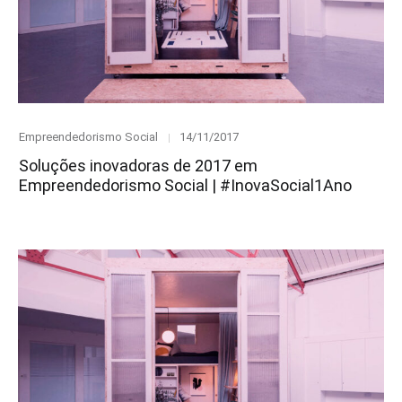
Category
Posted
Empreendedorismo Social
14/11/2017
on
Soluções inovadoras de 2017 em
Empreendedorismo Social | #InovaSocial1Ano