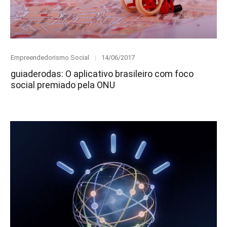
Category
Posted
Empreendedorismo Social
14/06/2017
on
guiaderodas: O aplicativo brasileiro com foco
social premiado pela ONU