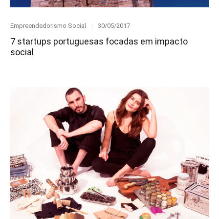
Category
Posted
Empreendedorismo Social
30/05/2017
on
7 startups portuguesas focadas em impacto
social