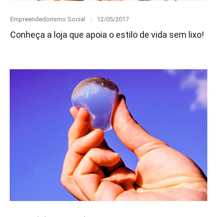
Category
Posted
Empreendedorismo Social
12/05/2017
on
Conheça a loja que apoia o estilo de vida sem lixo!