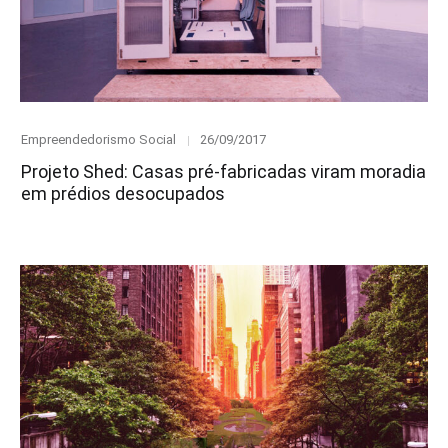
Category
Posted
Empreendedorismo Social
26/09/2017
on
Projeto Shed: Casas pré-fabricadas viram moradia
em prédios desocupados