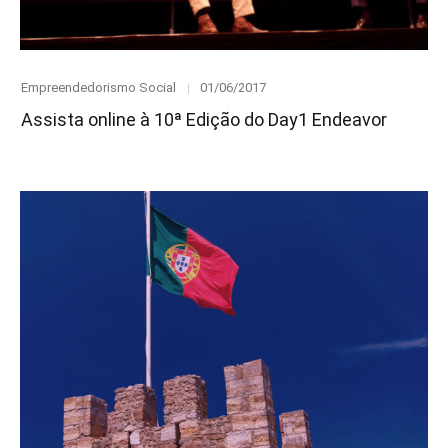
Category
Posted
Empreendedorismo Social
01/06/2017
on
Assista online à 10ª Edição do Day1 Endeavor