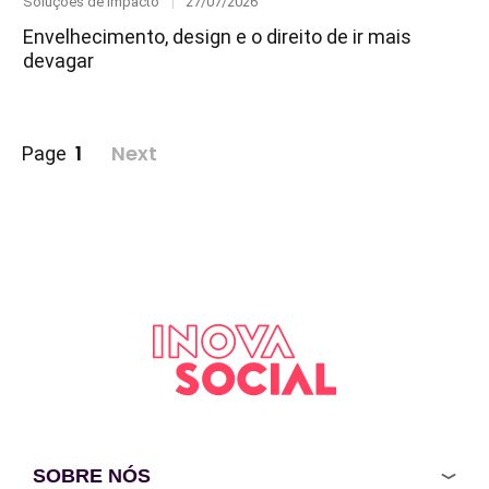
Category
Posted
Soluções de Impacto
27/07/2026
on
Envelhecimento, design e o direito de ir mais
devagar
Paginação
1
Next
Page
de
posts
SOBRE NÓS