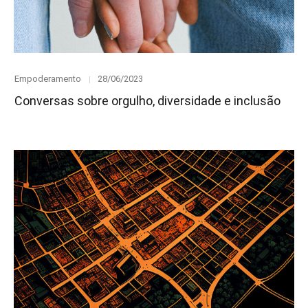
Category
Posted
Empoderamento
28/06/2023
on
Conversas sobre orgulho, diversidade e inclusão