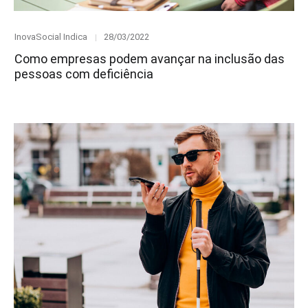
Category
Posted
InovaSocial Indica
28/03/2022
on
Como empresas podem avançar na inclusão das
pessoas com deficiência