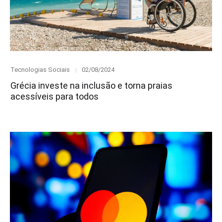
Category
Posted
Tecnologias Sociais
02/08/2024
on
Grécia investe na inclusão e torna praias
acessíveis para todos