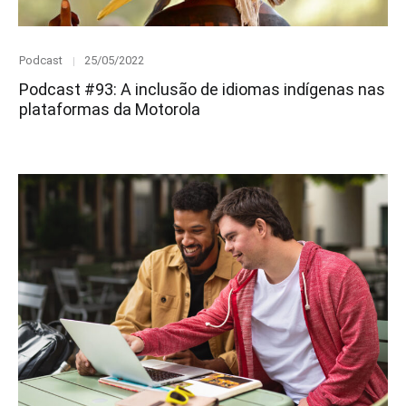
Category
Posted
Podcast
25/05/2022
on
Podcast #93: A inclusão de idiomas indígenas nas
plataformas da Motorola