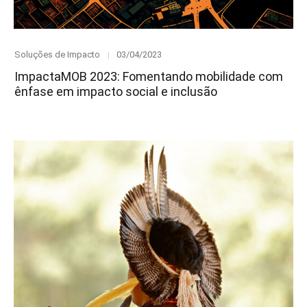
Category
Posted
Soluções de Impacto
03/04/2023
on
ImpactaMOB 2023: Fomentando mobilidade com
ênfase em impacto social e inclusão