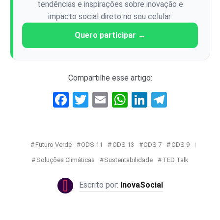
tendências e inspirações sobre inovação e
impacto social direto no seu celular.
Quero participar →
Compartilhe esse artigo:
Facebook
Twitter
Email
WhatsApp
LinkedIn
Telegr
Futuro Verde
ODS 11
ODS 13
ODS 7
ODS 9
Soluções Climáticas
Sustentabilidade
TED Talk
InovaSocial