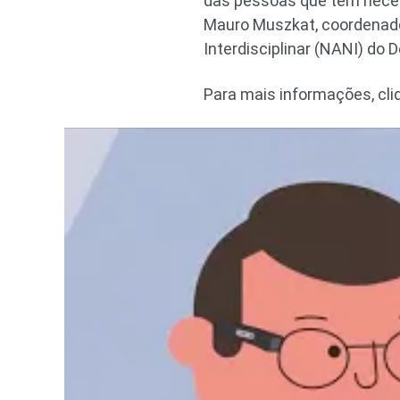
das pessoas que tem necess
Mauro Muszkat, coordenador
Interdisciplinar (NANI) do
Para mais informações, cl