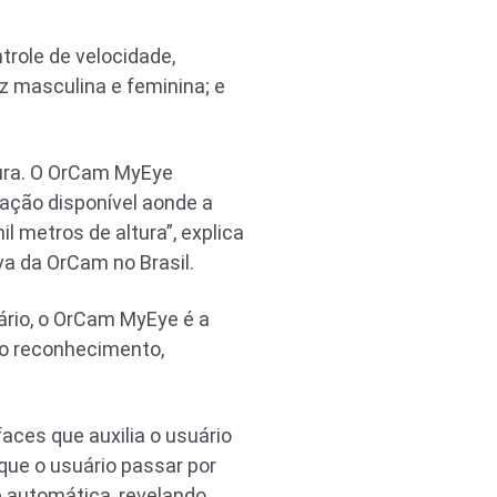
trole de velocidade,
oz masculina e feminina; e
tura. O OrCam MyEye
rmação disponível aonde a
l metros de altura”, explica
va da OrCam no Brasil.
ário, o OrCam MyEye é a
 o reconhecimento,
ces que auxilia o usuário
 que o usuário passar por
 automática, revelando