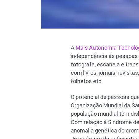
A
Mais Autonomia Tecnolog
independência às pessoas co
fotografa, escaneia e tran
com livros, jornais, revist
folhetos etc.
O potencial de pessoas qu
Organização Mundial da Sa
população mundial têm disl
Com relação à Síndrome de
anomalia genética do cromo
Já o número de deficientes