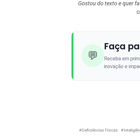
Gostou do texto e quer f
c
Faça pa
💬
Receba em prime
inovação e impac
Deficiências Físicas
Inteligênc