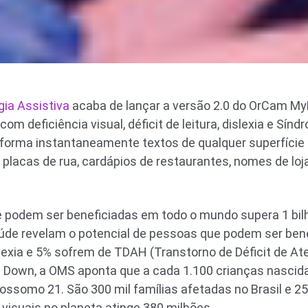
ia Assistiva
acaba de lançar a versão 2.0 do OrCam MyE
m deficiência visual, déficit de leitura, dislexia e Sín
sforma instantaneamente textos de qualquer superfície
as, placas de rua, cardápios de restaurantes, nomes de lo
e podem ser beneficiadas em todo o mundo supera 1 bi
úde revelam o potencial de pessoas que podem ser bene
exia e 5% sofrem de TDAH (Transtorno de Déficit de Ate
 Down, a OMS aponta que a cada 1.100 crianças nascid
ssomo 21. São 300 mil famílias afetadas no Brasil e 25
 visuais no planeta atinge 380 milhões.