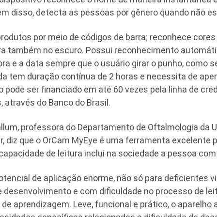
lém disso, detecta as pessoas por gênero quando não e
rodutos por meio de códigos de barra; reconhece cores
era também no escuro. Possui reconhecimento automátic
 hora e a data sempre que o usuário girar o punho, como
rada tem duração contínua de 2 horas e necessita de ape
o pode ser financiado em até 60 vezes pela linha de cré
, através do Banco do Brasil.
allum, professora do Departamento de Oftalmologia da Un
ar, diz que o OrCam MyEye é uma ferramenta excelente pa
capacidade de leitura inclui na sociedade a pessoa com d
encial de aplicação enorme, não só para deficientes 
desenvolvimento e com dificuldade no processo de leitu
de aprendizagem. Leve, funcional e prático, o aparelho 