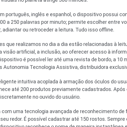
 português, inglês e espanhol, o dispositivo possui con
 100 a 250 palavras por minuto; permite escolher entre v
diantar ou retroceder a leitura. Tudo isso offline.
es que realizamos no dia a dia estão relacionadas à lei
 visão artificial, a inclusão, ao oferecer acesso à info
spositivo é possível ler até uma revista de bordo, a 10 mi
s Autonomia Tecnologia Assistiva, distribuidora exclusi
igente intuitiva acoplada à armação dos óculos do usu
nhece até 200 produtos previamente cadastrados. Após
iscretamente no ouvido do usuário.
 com uma tecnologia avançada de reconhecimento de fa
 seu redor. É possível cadastrar até 150 rostos. Sempre
dispositivo reconhece o nome de maneira instantânea e