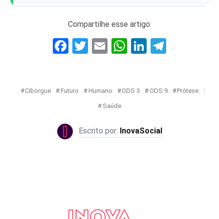
Compartilhe esse artigo:
Facebook
Twitter
Email
WhatsApp
LinkedIn
Telegr
Ciborgue
Futuro
Humano
ODS 3
ODS 9
Prótese
Saúde
InovaSocial