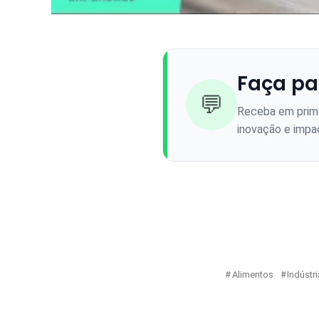
Faça pa
💬
Receba em prime
inovação e impac
Alimentos
Indústri