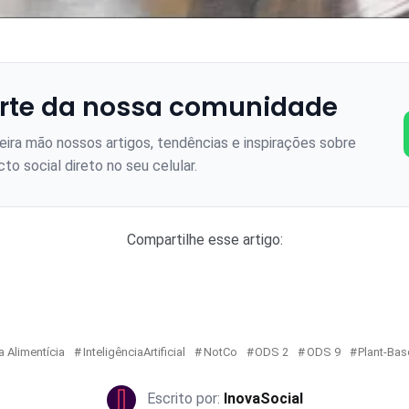
rte da nossa comunidade
ira mão nossos artigos, tendências e inspirações sobre
to social direto no seu celular.
Compartilhe esse artigo:
a Alimentícia
InteligênciaArtificial
NotCo
ODS 2
ODS 9
Plant-Ba
InovaSocial