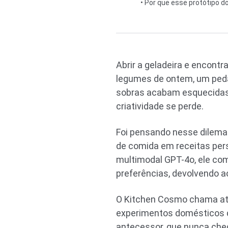
• Por que esse protótipo d
Abrir a geladeira e encontr
legumes de ontem, um pedaç
sobras acabam esquecidas at
criatividade se perde.
Foi pensando nesse dilema
de comida em receitas pers
multimodal GPT-4o, ele com
preferências, devolvendo a
O Kitchen Cosmo chama aten
experimentos domésticos d
antecessor, que nunca cheg