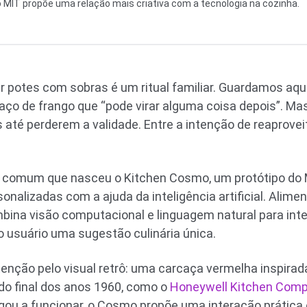
o MIT propõe uma relação mais criativa com a tecnologia na cozinha.
ar potes com sobras é um ritual familiar. Guardamos aque
o de frango que “pode virar alguma coisa depois”. Mas
é perderem a validade. Entre a intenção de reaproveitar
 comum que nasceu o Kitchen Cosmo, um protótipo do 
onalizadas com a ajuda da inteligência artificial. Alim
bina visão computacional e linguagem natural para inte
o usuário uma sugestão culinária única.
ção pelo visual retrô: uma carcaça vermelha inspirada
o final dos anos 1960, como o
Honeywell Kitchen Comp
ou a funcionar, o Cosmo propõe uma interação prática e