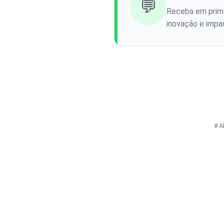
💬
Receba em prime
inovação e impac
A