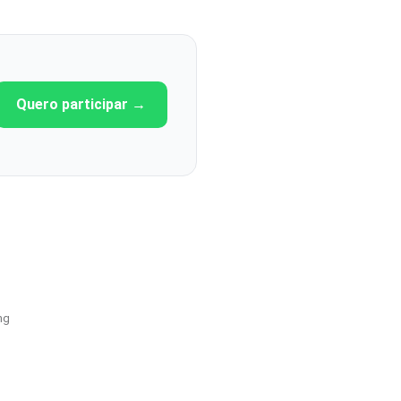
Quero participar →
ng