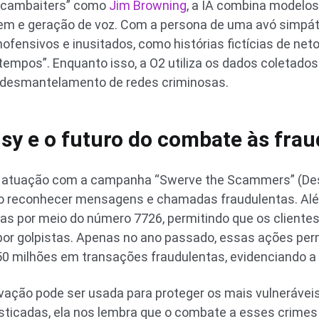
 “scambaiters” como
Jim Browning
, a IA combina modelo
m e geração de voz. Com a persona de uma avó simpátic
fensivos e inusitados, como histórias fictícias de netos
tempos”. Enquanto isso, a O2 utiliza os dados coletados
o desmantelamento de redes criminosas.
sy e o futuro do combate às fra
 atuação com a campanha “Swerve the Scammers” (Desv
o reconhecer mensagens e chamadas fraudulentas. Além
as por meio do número 7726, permitindo que os clientes 
or golpistas. Apenas no ano passado, essas ações perm
 milhões em transações fraudulentas, evidenciando a ef
ovação pode ser usada para proteger os mais vulneráve
sticadas, ela nos lembra que o combate a esses crimes