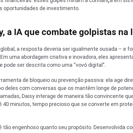
as financeiras: esses golpes minam a confiança em sis
 oportunidades de investimento.
, a IA que combate golpistas na l
global, a resposta deveria ser igualmente ousada – e f
. Em uma abordagem criativa e inovadora, eles apresen
e pode ser descrita como uma “vovó digital”.
ramenta de bloqueio ou prevenção passiva: ela age dir
po deles com conversas que os mantêm longe de potenci
chamadas, Daisy interage de maneira tão convincente qu
té 40 minutos, tempo precioso que se converte em prote
é tão engenhoso quanto seu propósito. Desenvolvida co