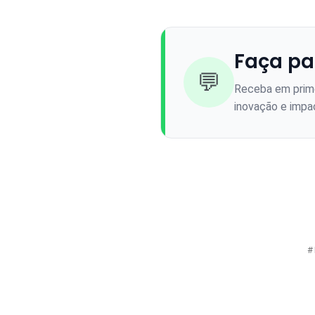
Faça pa
💬
Receba em prime
inovação e impac