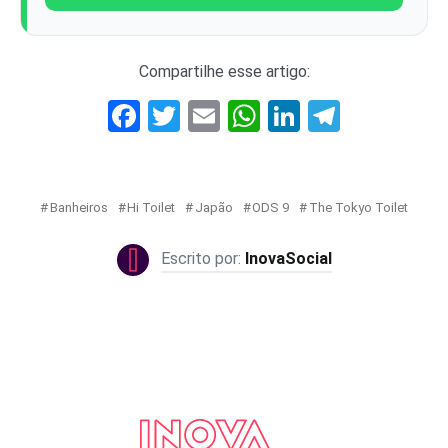
Compartilhe esse artigo:
Facebook
Twitter
Email
WhatsApp
LinkedIn
Telegr
Banheiros
Hi Toilet
Japão
ODS 9
The Tokyo Toilet
InovaSocial