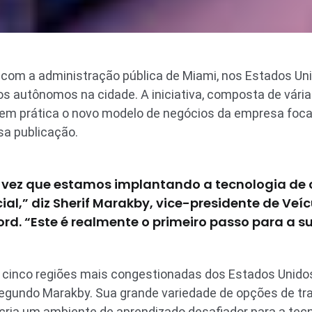
a com a administração pública de Miami, nos Estados Un
os autônomos na cidade. A iniciativa, composta de vári
 em prática o novo modelo de negócios da empresa fo
ssa publicação.
ra vez que estamos implantando a tecnologia de
ial,” diz Sherif Marakby, vice-presidente de Ve
Ford. “Este é realmente o primeiro passo para a 
cinco regiões mais congestionadas dos Estados Unido
 segundo Marakby. Sua grande variedade de opções de t
ria um ambiente de aprendizado desafiador para a tecn