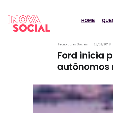
HOME
QUE
Categories
Posted
Tecnologias Sociais
28/02/2018
on
Ford inicia 
autônomos 