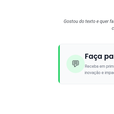
Gostou do texto e quer f
c
Faça pa
💬
Receba em prime
inovação e impac