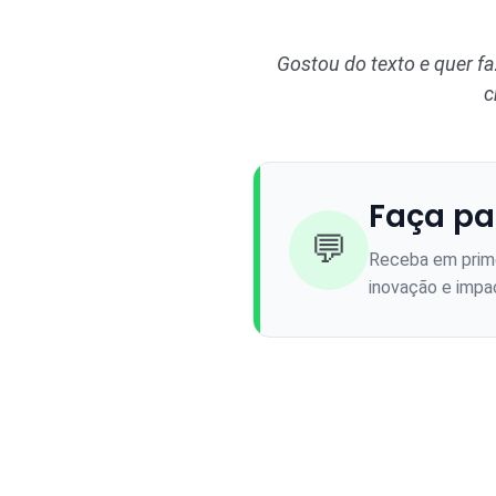
Gostou do texto e quer f
c
Faça pa
💬
Receba em prime
inovação e impac