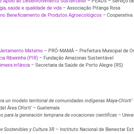
e Apoio ao Desenvolvimento Sustentável
– PEADS – Serviço de 
ia, saúde e qualidade de vida
– Associação Pitanga Rosa
 no Beneficiamento de Produtos Agroecológicos
– Cooperativa 
Aleitamento Materno
– PRÓ-MAMÁ – Prefeitura Municipal de Os
ia Ribeirinha (PIR)
– Fundação Amazonas Sustentável
rimeira infância
– Secretaria da Saúde de Porto Alegre (RS)
a un modelo territorial de comunidades indígenas Maya-Ch’orti’
del Área Ch’orti’ – Guatemala
o para la generación temprana de vocaciones cientificas
– Unive
 Sostenibles y Cultura 3R
– Instituto Nacional de Bienestar Est