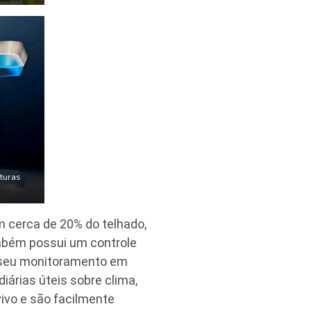
turas
m cerca de 20% do telhado,
ambém possui um controle
te seu monitoramento em
árias úteis sobre clima,
vivo e são facilmente