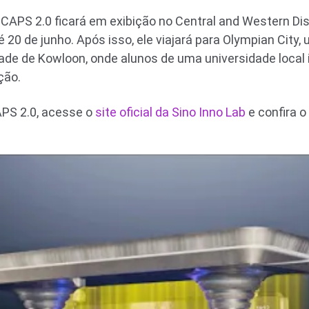
APS 2.0 ficará em exibição no Central and Western Dis
 20 de junho. Após isso, ele viajará para Olympian City,
ade de Kowloon, onde alunos de uma universidade local i
ção.
APS 2.0, acesse o
site oficial da Sino Inno Lab
e confira o 