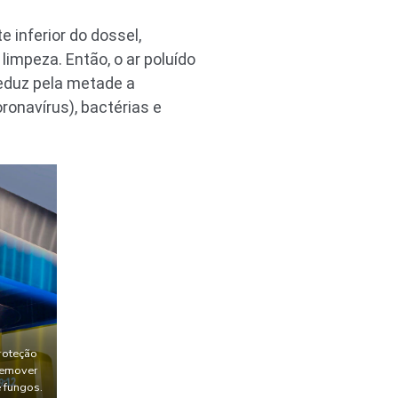
 inferior do dossel,
impeza. Então, o ar poluído
reduz pela metade a
ronavírus), bactérias e
roteção
 remover
e fungos.