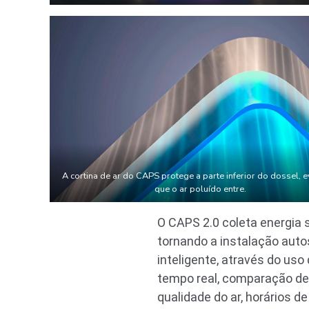
A cortina de ar do CAPS protege a parte inferior do dossel, 
que o ar poluído entre.
O CAPS 2.0 coleta energia 
tornando a instalação aut
inteligente, através do us
tempo real, comparação de 
qualidade do ar, horários 