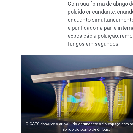
Com sua forma de abrigo de
poluído circundante, criand
enquanto simultaneamente g
é purificado na parte inter
exposição à poluição, remov
fungos em segundos.
O CAPS absorve o ar poluído circundante pelo espaço semia
abrigo do ponto de ônibus.