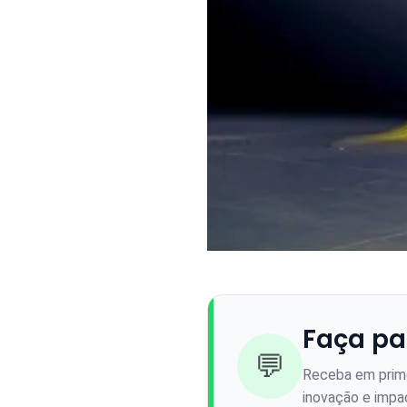
Faça pa
💬
Receba em prime
inovação e impac