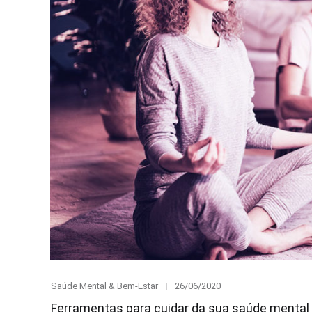
Category
Posted
Saúde Mental & Bem-Estar
26/06/2020
on
Ferramentas para cuidar da sua saúde menta