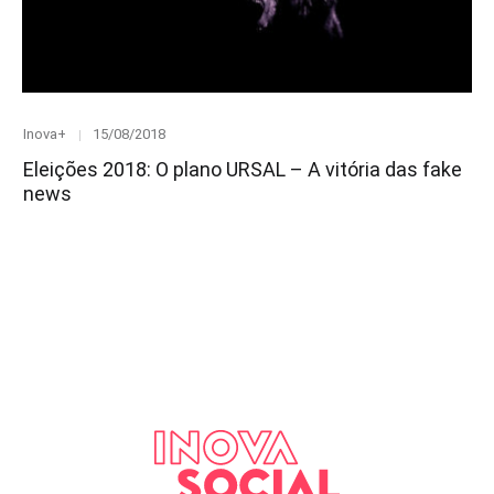
Category
Posted
Inova+
15/08/2018
on
Eleições 2018: O plano URSAL – A vitória das fake
news