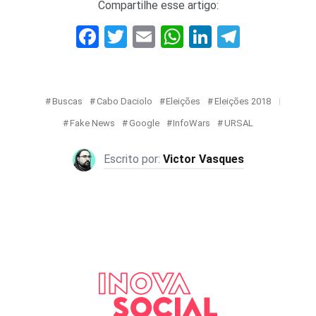
Compartilhe esse artigo:
Facebook
Twitter
Email
WhatsApp
LinkedIn
Telegr
Buscas
Cabo Daciolo
Eleições
Eleições 2018
Fake News
Google
InfoWars
URSAL
Victor Vasques