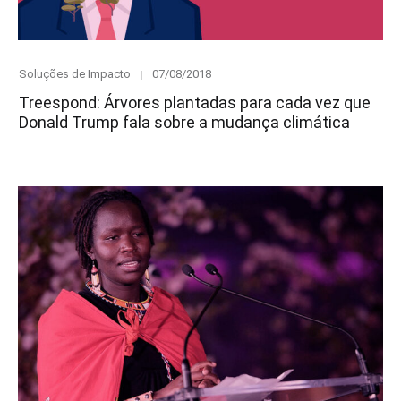
Category
Posted
Soluções de Impacto
07/08/2018
on
Treespond: Árvores plantadas para cada vez que
Donald Trump fala sobre a mudança climática