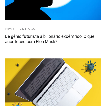
Category
Posted
Inova+
21/11/2022
on
De gênio futurista a bilionário excêntrico: O que
aconteceu com Elon Musk?