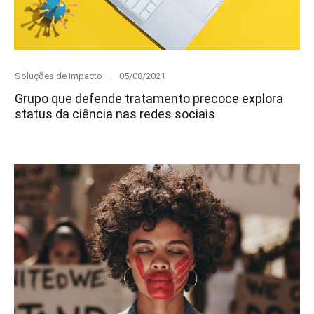
Category
Posted
Soluções de Impacto
05/08/2021
on
Grupo que defende tratamento precoce explora
status da ciência nas redes sociais