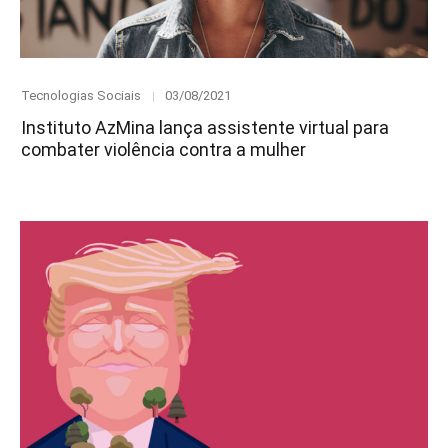
Category
Posted
Tecnologias Sociais
03/08/2021
on
Instituto AzMina lança assistente virtual para
combater violência contra a mulher