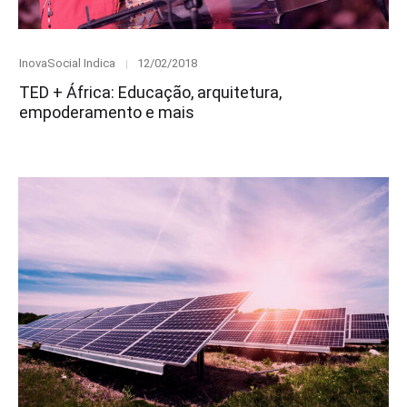
Category
Posted
InovaSocial Indica
12/02/2018
on
TED + África: Educação, arquitetura,
empoderamento e mais