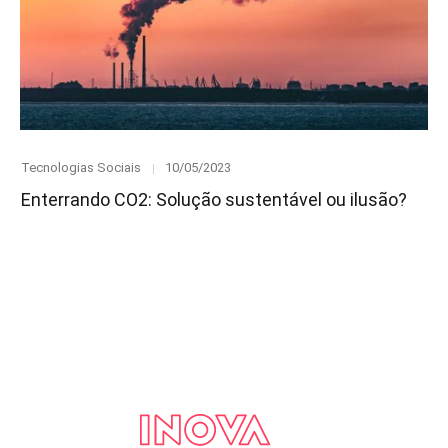
Category
Posted
Tecnologias Sociais
10/05/2023
on
Enterrando CO2: Solução sustentável ou ilusão?