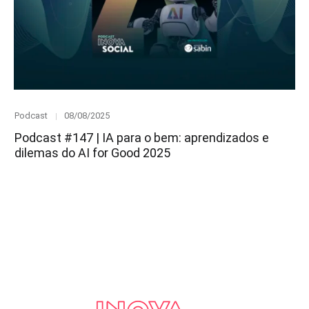
Category
Posted
Podcast
08/08/2025
on
Podcast #147 | IA para o bem: aprendizados e
dilemas do AI for Good 2025