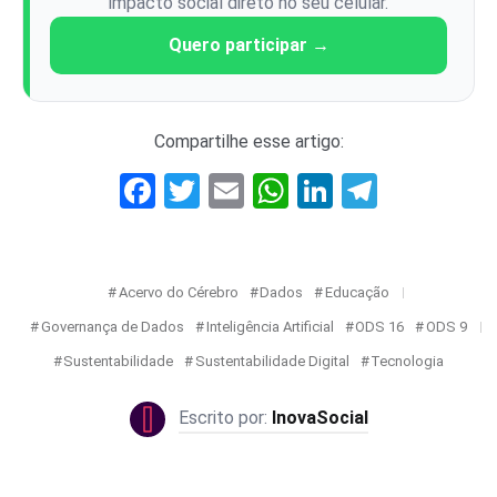
impacto social direto no seu celular.
Quero participar →
Compartilhe esse artigo:
Facebook
Twitter
Email
WhatsApp
LinkedIn
Telegr
Acervo do Cérebro
Dados
Educação
Governança de Dados
Inteligência Artificial
ODS 16
ODS 9
Sustentabilidade
Sustentabilidade Digital
Tecnologia
InovaSocial