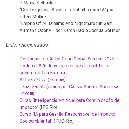
e Michael Bhaskar
“Cointeligência: A vida e o trabalho com IA” por
Ethan Mollick
“Empire Of AI: Dreams And Nightmares In Sam
Altman’s OpenAI” por Karen Hao e Joshua Gertner
Links relacionados:
⁠Destaques do AI for Good Global Summit 2025⁠
⁠Podcast #76: Inovação em gestão pública e
governo 4.0 na Estônia⁠
⁠AI Leap 2025 (Estônia)⁠
⁠Canal SabIAr (criado por Cássio Aoqui e Andressa
Trivelli)⁠
⁠Curso “Inteligência Artificial para Comunicação de
Impacto”⁠
(ITS Rio)
⁠Curso “IA para Gestão Responsável de Impacto
Socioambiental”⁠
(PUC-Rio)