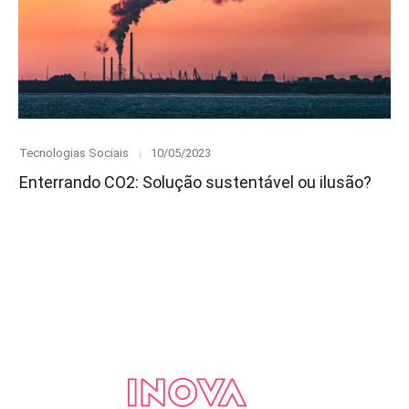
Category
Posted
Tecnologias Sociais
10/05/2023
on
Enterrando CO2: Solução sustentável ou ilusão?