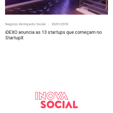
Category
Posted
Negócio de Impacto Social
30/01/2018
on
iDEXO anuncia as 13 startups que começam no
StartupX