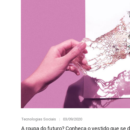
Category
Posted
Tecnologias Sociais
03/09/2020
on
A roupa do futuro? Conheça o vestido que se 