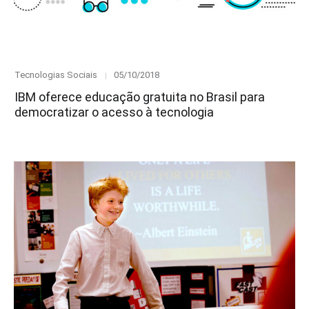
Category
Posted
Tecnologias Sociais
05/10/2018
on
IBM oferece educação gratuita no Brasil para
democratizar o acesso à tecnologia