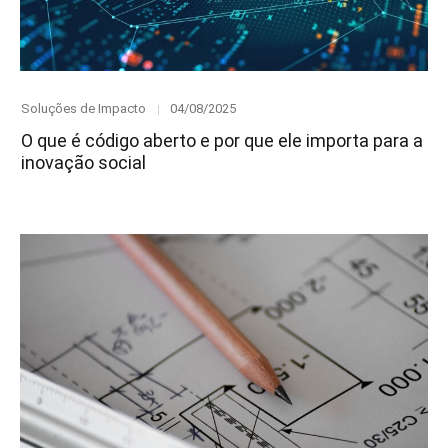
Category
Posted
Soluções de Impacto
04/08/2025
on
O que é código aberto e por que ele importa para a
inovação social