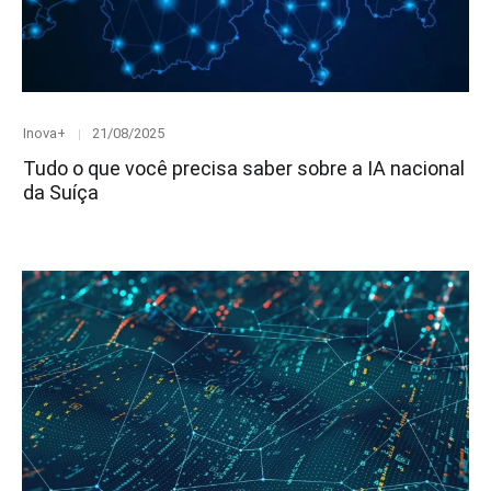
Category
Posted
Inova+
21/08/2025
on
Tudo o que você precisa saber sobre a IA nacional
da Suíça