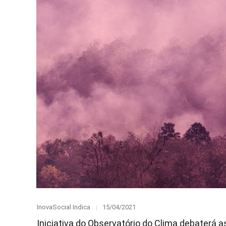
Category
Posted
InovaSocial Indica
15/04/2021
on
Iniciativa do Observatório do Clima debaterá 