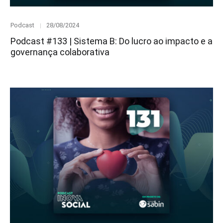
Category
Posted
Podcast
28/08/2024
on
Podcast #133 | Sistema B: Do lucro ao impacto e a
governança colaborativa