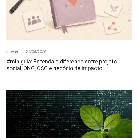
Category
Posted
Inova+
24/06/2026
on
#miniguia: Entenda a diferença entre projeto
social, ONG, OSC e negócio de impacto