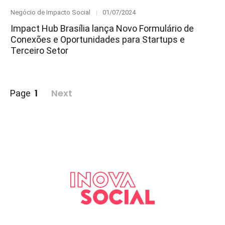
Category
Posted
Negócio de Impacto Social
01/07/2024
on
Impact Hub Brasília lança Novo Formulário de
Conexões e Oportunidades para Startups e
Terceiro Setor
Paginação
1
Next
Page
de
posts