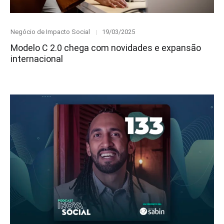
Category
Posted
Negócio de Impacto Social
19/03/2025
on
Modelo C 2.0 chega com novidades e expansão
internacional