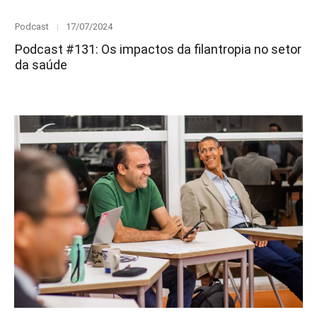
Category
Posted
Podcast
17/07/2024
on
Podcast #131: Os impactos da filantropia no setor
da saúde