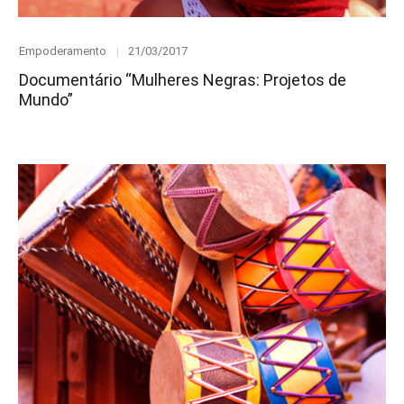
Category
Posted
Empoderamento
21/03/2017
on
Documentário “Mulheres Negras: Projetos de
Mundo”