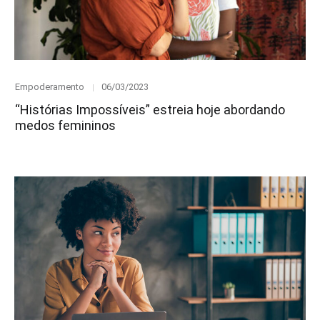
Category
Posted
Empoderamento
06/03/2023
on
“Histórias Impossíveis” estreia hoje abordando
medos femininos