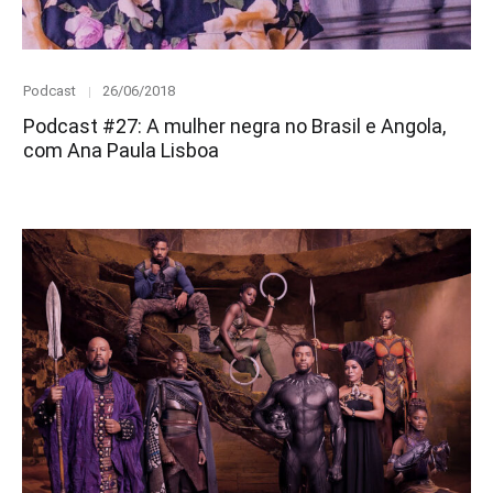
Category
Posted
Podcast
26/06/2018
on
Podcast #27: A mulher negra no Brasil e Angola,
com Ana Paula Lisboa