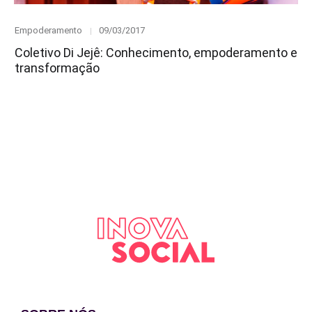
Category
Posted
Empoderamento
09/03/2017
on
Coletivo Di Jejê: Conhecimento, empoderamento e
transformação