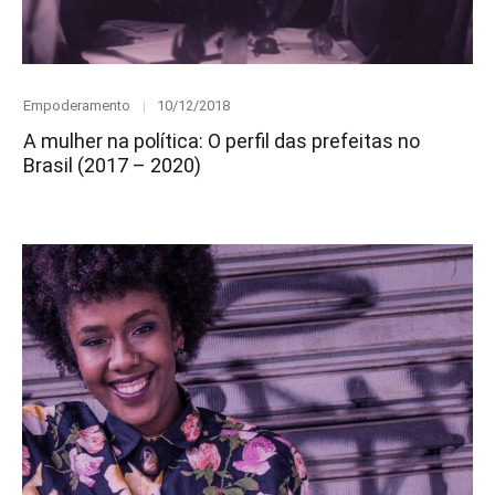
Category
Posted
Empoderamento
10/12/2018
on
A mulher na política: O perfil das prefeitas no
Brasil (2017 – 2020)