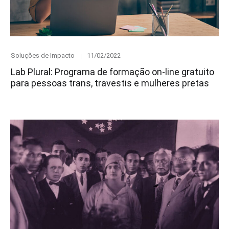
Category
Posted
Soluções de Impacto
11/02/2022
on
Lab Plural: Programa de formação on-line gratuito
para pessoas trans, travestis e mulheres pretas