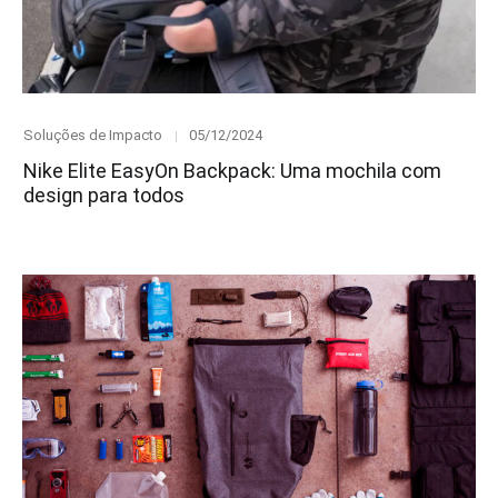
Category
Posted
Soluções de Impacto
05/12/2024
on
Nike Elite EasyOn Backpack: Uma mochila com
design para todos