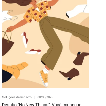
Category
Posted
Soluções de Impacto
08/05/2025
on
Desafio “No New Things”: Você consegue