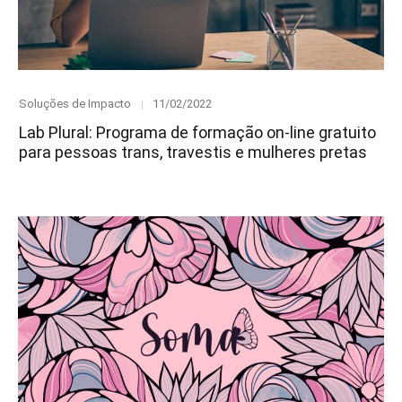
Category
Posted
Soluções de Impacto
11/02/2022
on
Lab Plural: Programa de formação on-line gratuito
para pessoas trans, travestis e mulheres pretas