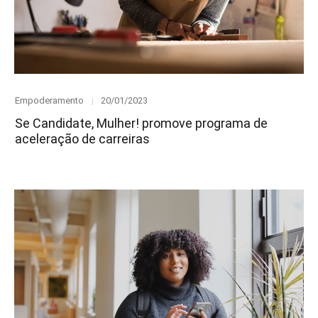
Category
Posted
Empoderamento
20/01/2023
on
Se Candidate, Mulher! promove programa de
aceleração de carreiras