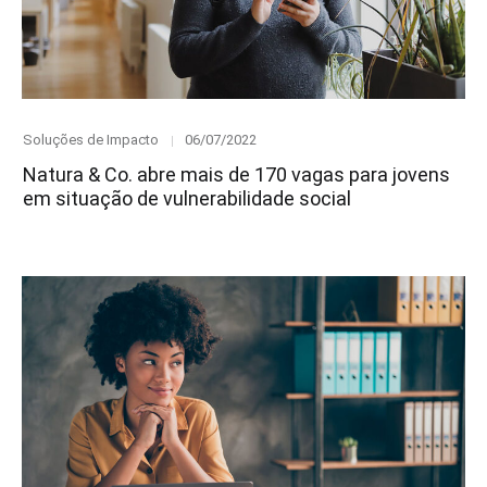
Category
Posted
Soluções de Impacto
06/07/2022
on
Natura & Co. abre mais de 170 vagas para jovens
em situação de vulnerabilidade social