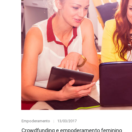
Category
Posted
Empoderamento
13/03/2017
on
Crowdfunding e empoderamento feminino