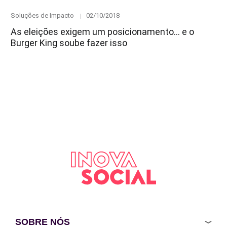
Category
Posted
Soluções de Impacto
02/10/2018
on
As eleições exigem um posicionamento… e o
Burger King soube fazer isso
SOBRE NÓS