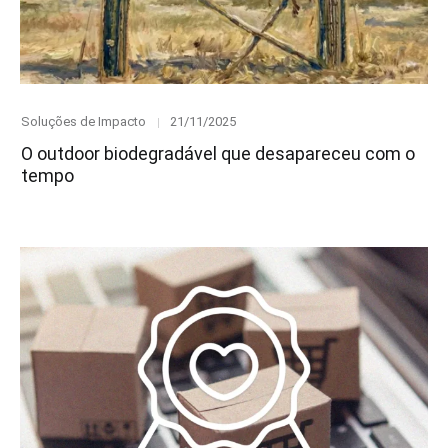
Category
Posted
Soluções de Impacto
21/11/2025
on
O outdoor biodegradável que desapareceu com o
tempo