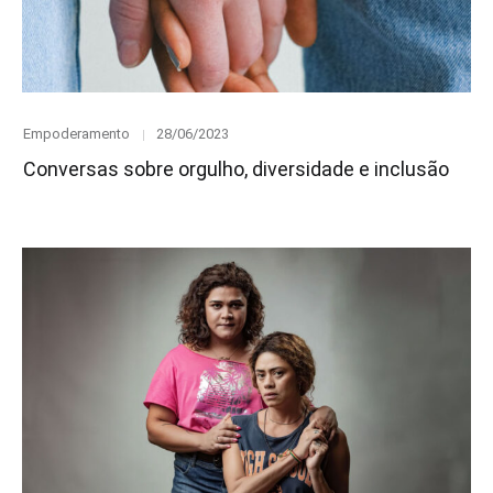
Category
Posted
Empoderamento
28/06/2023
on
Conversas sobre orgulho, diversidade e inclusão