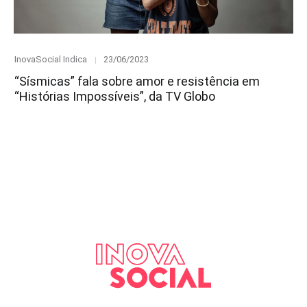
Category
Posted
InovaSocial Indica
23/06/2023
on
“Sísmicas” fala sobre amor e resistência em
“Histórias Impossíveis”, da TV Globo