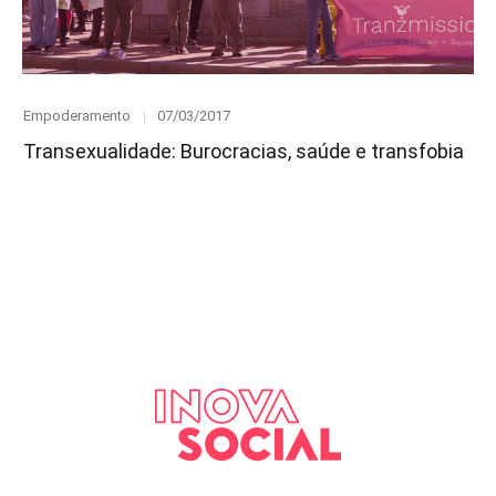
Category
Posted
Empoderamento
07/03/2017
on
Transexualidade: Burocracias, saúde e transfobia