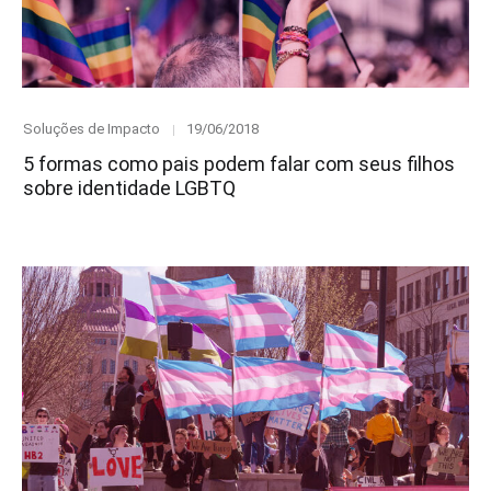
Category
Posted
Soluções de Impacto
19/06/2018
on
5 formas como pais podem falar com seus filhos
sobre identidade LGBTQ