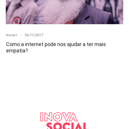
Category
Posted
Inova+
16/11/2017
on
Como a internet pode nos ajudar a ter mais
empatia?