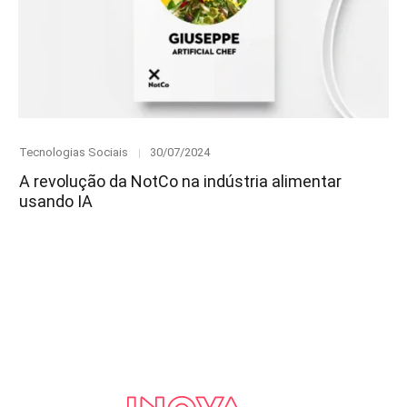
Category
Posted
Tecnologias Sociais
30/07/2024
on
A revolução da NotCo na indústria alimentar
usando IA