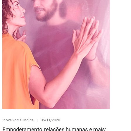
Category
Posted
InovaSocial Indica
06/11/2020
on
Empoderamento, relações humanas e mais: