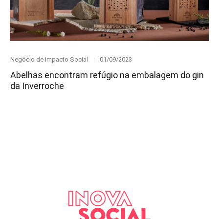
Category
Posted
Negócio de Impacto Social
01/09/2023
on
Abelhas encontram refúgio na embalagem do gin
da Inverroche