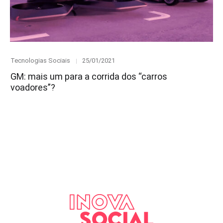
Category
Posted
Tecnologias Sociais
25/01/2021
on
GM: mais um para a corrida dos “carros
voadores”?