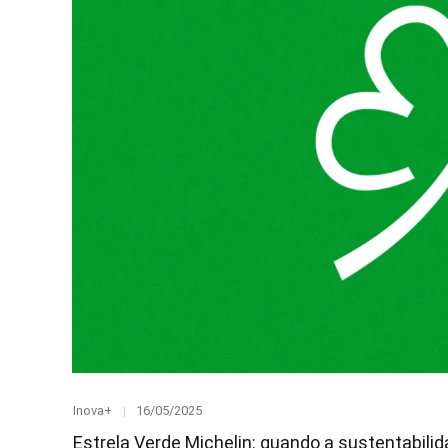
Category
Posted
Inova+
16/05/2025
on
Estrela Verde Michelin: quando a sustentabilid