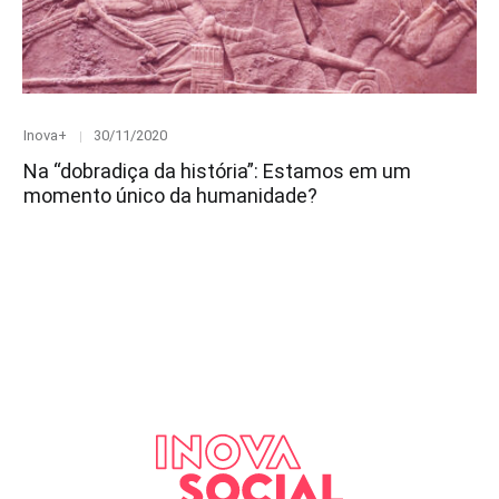
Category
Posted
Inova+
30/11/2020
on
Na “dobradiça da história”: Estamos em um
momento único da humanidade?