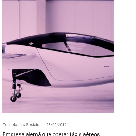
Category
Posted
Tecnologias Sociais
23/05/2019
on
Empresa alemã que operar táxis aéreos