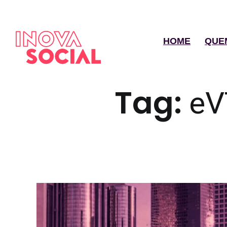
HOME
QUE
Tag:
eV