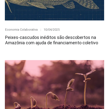
Category
Posted
Economia Colaborativa
10/04/2025
on
Peixes-cascudos inéditos são descobertos na
Amazônia com ajuda de financiamento coletivo