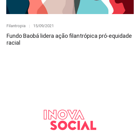
Category
Posted
Filantropia
15/09/2021
on
Fundo Baobá lidera ação filantrópica pró-equidade
racial