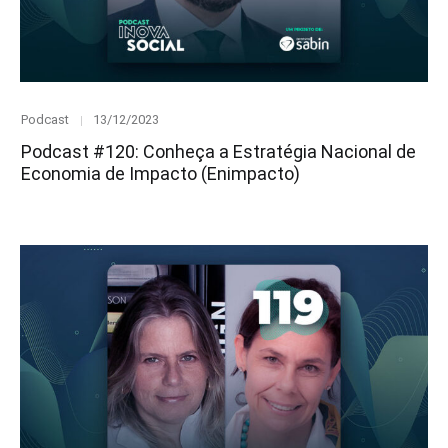
Category
Posted
Podcast
13/12/2023
on
Podcast #120: Conheça a Estratégia Nacional de
Economia de Impacto (Enimpacto)