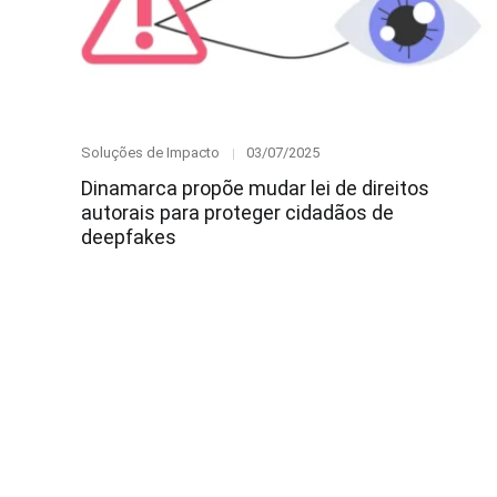
Category
Posted
Soluções de Impacto
03/07/2025
on
Dinamarca propõe mudar lei de direitos
autorais para proteger cidadãos de
deepfakes