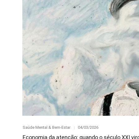
Category
Posted
Saúde Mental & Bem-Estar
04/03/2026
on
Economia da atenção: quando o século XXI vir