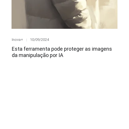
Category
Posted
Inova+
10/09/2024
on
Esta ferramenta pode proteger as imagens
da manipulação por IA