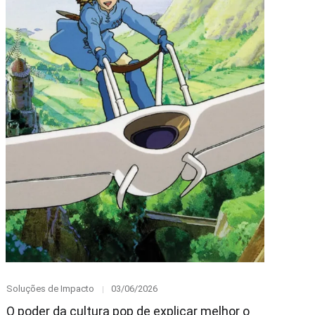
Category
Posted
Soluções de Impacto
03/06/2026
on
O poder da cultura pop de explicar melhor o