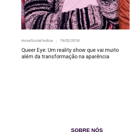
Category
Posted
InovaSocial Indica
19/02/2018
on
Queer Eye: Um reality show que vai muito
além da transformação na aparência
SOBRE NÓS