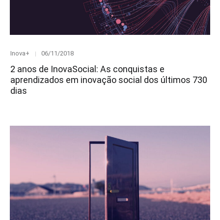
Category
Posted
Inova+
06/11/2018
on
2 anos de InovaSocial: As conquistas e
aprendizados em inovação social dos últimos 730
dias