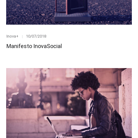
Category
Posted
Inova+
10/07/2018
on
Manifesto InovaSocial