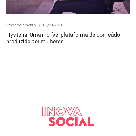
Category
Posted
Empoderamento
05/01/2018
on
Hysteria: Uma incrível plataforma de conteúdo
produzido por mulheres