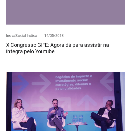
Category
Posted
InovaSocial Indica
14/05/2018
on
X Congresso GIFE: Agora dá para assistir na
íntegra pelo Youtube